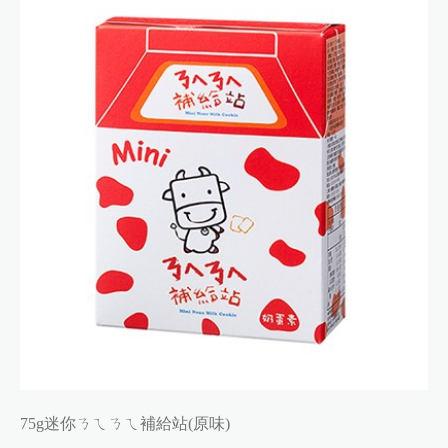
75g迷你ㄋㄟㄋㄟ補給站(原味)