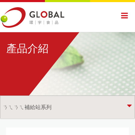
產品介紹
ㄋㄟㄋㄟ補給站系列