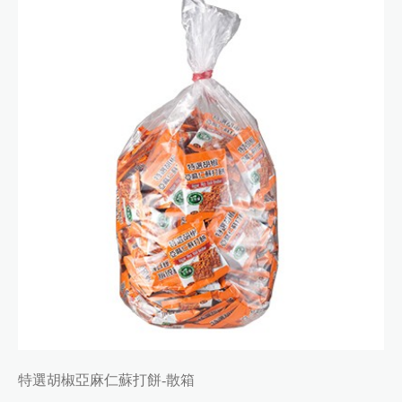
特選胡椒亞麻仁蘇打餅-散箱