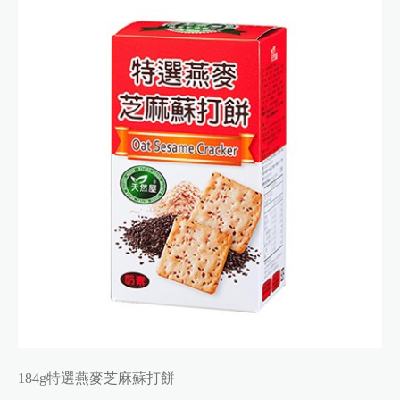
184g特選燕麥芝麻蘇打餅