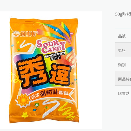
50g甜
品號
規格
類別
商品特
購買點