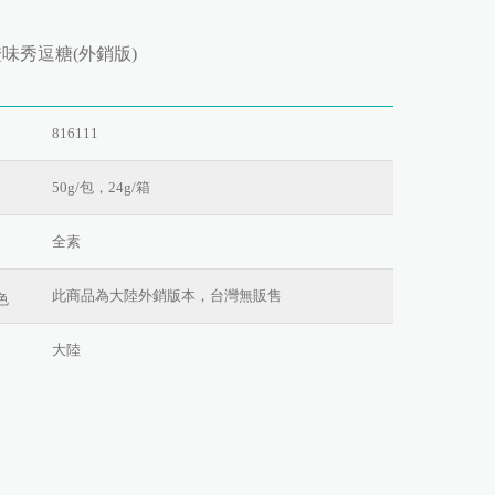
橙味秀逗糖(外銷版)
816111
50g/包，24g/箱
全素
此商品為大陸外銷版本，台灣無販售
色
大陸