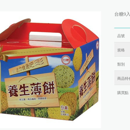
台糖9
品號
規格
類別
商品特
購買點