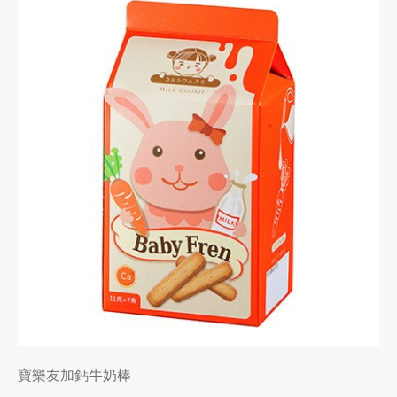
寶樂友加鈣牛奶棒